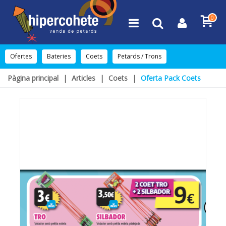
0
Ofertes
Bateries
Coets
Petards / Trons
Pàgina principal
|
Articles
|
Coets
|
Oferta Pack Coets