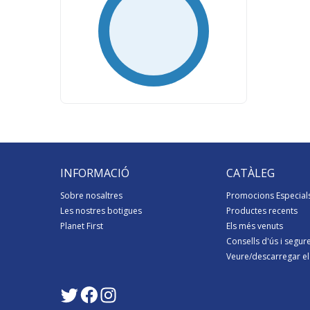
Total
rate
INFORMACIÓ
CATÀLEG
Sobre nosaltres
Promocions Especial
Les nostres botigues
Productes recents
Planet First
Els més venuts
Consells d'ús i segur
Veure/descarregar el