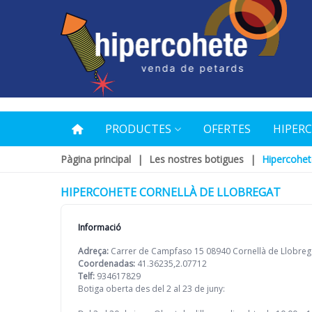
PRODUCTES
OFERTES
HIPER
Pàgina principal
|
Les nostres botigues
|
Hipercohet
HIPERCOHETE CORNELLÀ DE LLOBREGAT
Informació
Adreça:
Carrer de Campfaso 15 08940 Cornellà de Llobreg
Coordenadas:
41.36235,2.07712
Telf:
934617829
Botiga oberta des del 2 al 23 de juny: