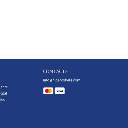
CONTACTE
info@hipercohete.com
üents
citat
kies