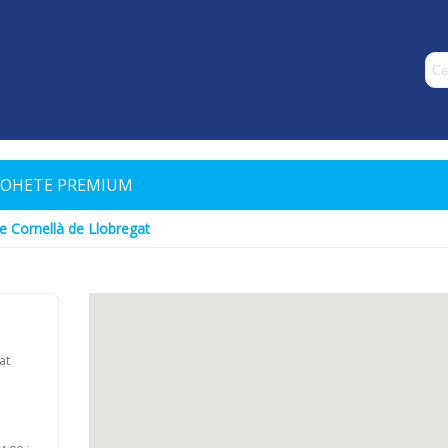
COHETE PREMIUM
e Cornellà de Llobregat
at