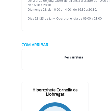
Del 2 al 20 de juny: Obert de dilluns a dissabte de 10.00 a 1
de 16.30 a 20.30.
Diumenge 21: de 10.00 a 14.00 i de 16.30 a 20.30.
Dies 22 i 23 de juny: Obert tot el dia de 09:00 a 21:00.
COM ARRIBAR
Per carretera
Hipercohete Cornellà de
Llobregat