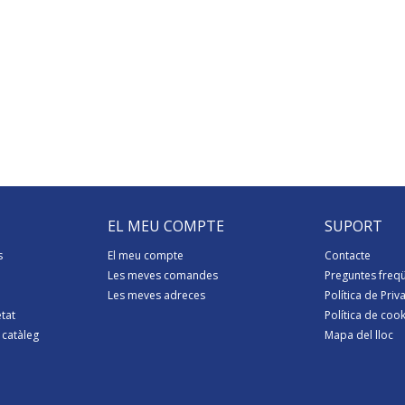
EL MEU COMPTE
SUPORT
s
El meu compte
Contacte
Les meves comandes
Preguntes freq
Les meves adreces
Política de Priva
etat
Política de coo
 catàleg
Mapa del lloc