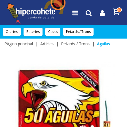
0
Ofertes
Bateries
Coets
Petards / Trons
Pàgina principal
|
Articles
|
Petards / Trons
|
Aguilas