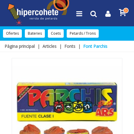
0
Ofertes
Bateries
Coets
Petards / Trons
Pàgina principal
|
Articles
|
Fonts
|
Font Parchis